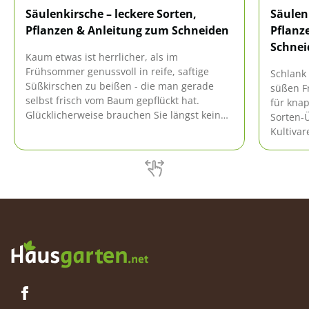
Säulenkirsche – leckere Sorten,
Säulen
Pflanzen & Anleitung zum Schneiden
Pflanz
Schnei
Kaum etwas ist herrlicher, als im
Frühsommer genussvoll in reife, saftige
Schlank 
Süßkirschen zu beißen - die man gerade
süßen Fr
selbst frisch vom Baum gepflückt hat.
für kna
Glücklicherweise brauchen Sie längst keinen
Sorten-Ü
großen Garten mehr, um einen reich
Kultivar
tragenden Kirschbaum zu pflanzen. Eine
praxise
Säulenkirsche passt selbst in das kleinste
beleucht
Gärtchen - und sogar auf den Balkon.
und Küb
Schneide
dieser S
Pflegep