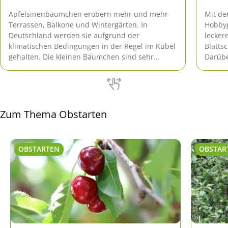
Apfelsinenbäumchen erobern mehr und mehr
Mit de
Terrassen, Balkone und Wintergärten. In
Hobbyg
Deutschland werden sie aufgrund der
lecker
klimatischen Bedingungen in der Regel im Kübel
Blatts
gehalten. Die kleinen Bäumchen sind sehr
Darübe
blühfreudig und dekorativ. Unter optimalen
der Hi
Bedingungen können sogar Früchte geerntet
werden.
Zum Thema Obstarten
OBSTARTEN
OBSTAR