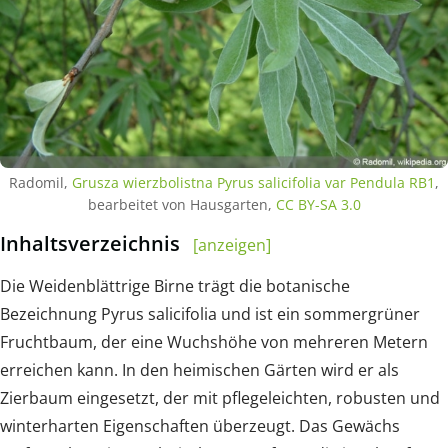
Radomil,
Grusza wierzbolistna Pyrus salicifolia var Pendula RB1
,
bearbeitet von Hausgarten,
CC BY-SA 3.0
Inhaltsverzeichnis
[anzeigen]
Die Weidenblättrige Birne trägt die botanische
Bezeichnung Pyrus salicifolia und ist ein sommergrüner
Fruchtbaum, der eine Wuchshöhe von mehreren Metern
erreichen kann. In den heimischen Gärten wird er als
Zierbaum eingesetzt, der mit pflegeleichten, robusten und
winterharten Eigenschaften überzeugt. Das Gewächs