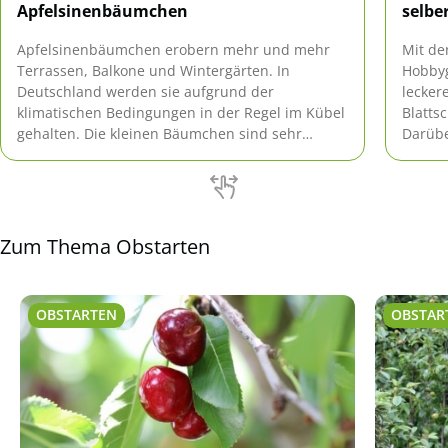
Apfelsinenbäumchen
selbe
Apfelsinenbäumchen erobern mehr und mehr
Mit de
Terrassen, Balkone und Wintergärten. In
Hobbyg
Deutschland werden sie aufgrund der
lecker
klimatischen Bedingungen in der Regel im Kübel
Blatts
gehalten. Die kleinen Bäumchen sind sehr
Darübe
blühfreudig und dekorativ. Unter optimalen
der Hi
Bedingungen können sogar Früchte geerntet
werden.
Zum Thema Obstarten
OBSTARTEN
OBSTAR