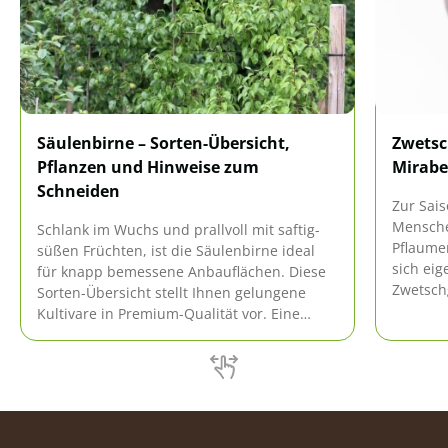
Säulenbirne – Sorten-Übersicht,
Zwetsc
Pflanzen und Hinweise zum
Mirabe
Schneiden
Zur Sai
Mensche
Schlank im Wuchs und prallvoll mit saftig-
Pflaume
süßen Früchten, ist die Säulenbirne ideal
sich ei
für knapp bemessene Anbauflächen. Diese
Zwetschg
Sorten-Übersicht stellt Ihnen gelungene
Vielfalt
Kultivare in Premium-Qualität vor. Eine
jedoch 
praxiserprobte Anleitung zum Pflanzen
abstamm
beleuchtet alle wichtigen Aspekte für Beet
Eigensc
und Kübel. Fundierte Hinweise zum
botanis
Schneiden beschäftigen sich detailliert mit
schwieri
dieser Schlüsselfunktion im
Pflegeprogramm.