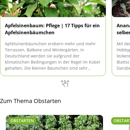
Apfelsinenbaum: Pflege | 17 Tipps für ein
Anana
Apfelsinenbäumchen
selbe
Apfelsinenbäumchen erobern mehr und mehr
Mit de
Terrassen, Balkone und Wintergärten. In
Hobbyg
Deutschland werden sie aufgrund der
lecker
klimatischen Bedingungen in der Regel im Kübel
Blatts
gehalten. Die kleinen Bäumchen sind sehr
Darübe
blühfreudig und dekorativ. Unter optimalen
der Hi
Bedingungen können sogar Früchte geerntet
werden.
Zum Thema Obstarten
OBSTARTEN
OBSTAR