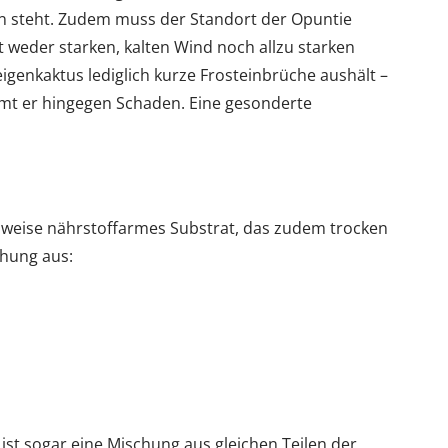
n steht. Zudem muss der Standort der Opuntie
t weder starken, kalten Wind noch allzu starken
eigenkaktus lediglich kurze Frosteinbrüche aushält –
mt er hingegen Schaden. Eine gesonderte
hsweise nährstoffarmes Substrat, das zudem trocken
chung aus:
 ist sogar eine Mischung aus gleichen Teilen der