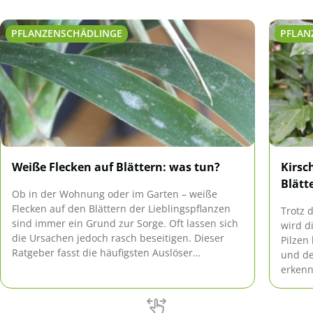
PFLANZENSCHÄDLINGE
PFLAN
Weiße Flecken auf Blättern: was tun?
Kirsc
Blätt
Ob in der Wohnung oder im Garten – weiße
Flecken auf den Blättern der Lieblingspflanzen
Trotz 
sind immer ein Grund zur Sorge. Oft lassen sich
wird d
die Ursachen jedoch rasch beseitigen. Dieser
Pilzen
Ratgeber fasst die häufigsten Auslöser
und de
zusammen und gibt Tipps zur schnellen Hilfe.
erkenn
und au