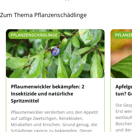
Zum Thema Pflanzenschädlinge
PFLANZENSCHÄDLINGE
PFLANZ
Pflaumenwickler bekämpfen: 2
Apfelg
Insektizide und natürliche
tun? G
Spritzmittel
Die Gesp
Erst we
Pflaumenwickler verderben uns den Appetit
weitläu
auf saftige Zwetschgen, Renekloden,
Büschen
Mirabellen und Kirschen. Grund genug, die
und der 
Schädlinge rigoros zu bekämpfen. Dieser