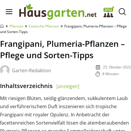
Hausgarten.net
»
»
»
Pflanzen
Exotische Pflanzen
Frangipani, Plumeria-Pflanzen – Pflege
und Sorten-Tipps
Frangipani, Plumeria-Pflanzen –
Pflege und Sorten-Tipps
25. Oktober 2022
Garten-Redaktion
8 Minuten
Inhaltsverzeichnis
[anzeigen]
Mit riesigen Blüten, seidig-glänzendem, sukkulentem Laub
und verführerischem Duft inszenieren sich tropische
Frangipani mit royaler Opulenz. In Anbetracht der
facettenreichen Sortenvielfalt lösen die atemberaubenden