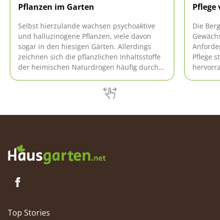
Pflanzen im Garten
Pflege
Selbst hierzulande wachsen psychoaktive
Die Berg
und halluzinogene Pflanzen, viele davon
Gewächs
sogar in den hiesigen Gärten. Allerdings
Anforde
zeichnen sich die pflanzlichen Inhaltsstoffe
Pflege s
der heimischen Naturdrogen häufig durch
hervorr
ein hohes toxisches Potenzial aus. Deshalb
hiesige
stellen sich oft heftige Vergiftungen nach
sind gew
einem Konsum ein.
vermeid
gedeiht.
Top Stories