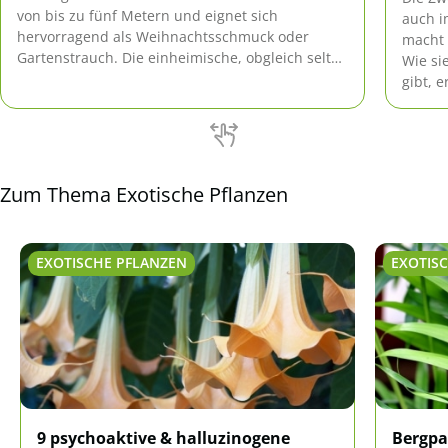
von bis zu fünf Metern und eignet sich
auch i
hervorragend als Weihnachtsschmuck oder
macht 
Gartenstrauch. Die einheimische, obgleich selten
Wie si
vorkommende Pflanze ist als einziger heimischer
gibt, e
Vertreter der Familie der Ilex-Gewächse
besonders pflegeleicht und robust.
Zum Thema Exotische Pflanzen
EXOTISCHE PFLANZEN
EXOTIS
9 psychoaktive & halluzinogene
Bergpa