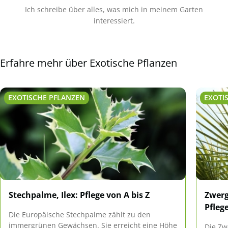
Ich schreibe über alles, was mich in meinem Garten
interessiert.
Erfahre mehr über Exotische Pflanzen
EXOTISCHE PFLANZEN
EXOTI
Stechpalme, Ilex: Pflege von A bis Z
Zwerg
Pfleg
Die Europäische Stechpalme zählt zu den
immergrünen Gewächsen. Sie erreicht eine Höhe
Die Zw