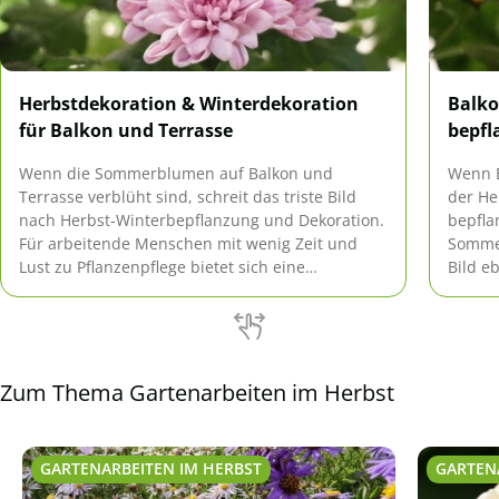
Herbstdekoration & Winterdekoration
Balko
für Balkon und Terrasse
bepfl
Wenn die Sommerblumen auf Balkon und
Wenn B
Terrasse verblüht sind, schreit das triste Bild
der He
nach Herbst-Winterbepflanzung und Dekoration.
bepfla
Für arbeitende Menschen mit wenig Zeit und
Sommer
Lust zu Pflanzenpflege bietet sich eine
Bild e
pflegeleichte Basis-Bepflanzung an, die mit
zeigen
Herbst- und Winterdekoration (und
einem 
Frühlings-/Sommer-Dekoration) immer wieder
Terras
schnell anders wirkt.
angefa
Herbst
Zum Thema Gartenarbeiten im Herbst
GARTENARBEITEN IM HERBST
GARTEN