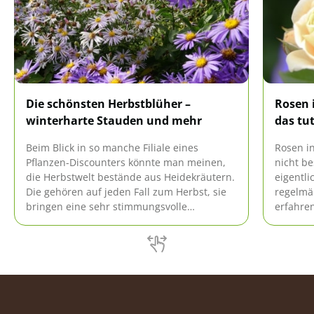
Die schönsten Herbstblüher –
Rosen 
winterharte Stauden und mehr
das tu
Beim Blick in so manche Filiale eines
Rosen in
Pflanzen-Discounters könnte man meinen,
nicht be
die Herbstwelt bestände aus Heidekräutern.
eigentli
Die gehören auf jeden Fall zum Herbst, sie
regelmäß
bringen eine sehr stimmungsvolle
erfahren
Herbstdeko, aber die Pflanzenwelt hat mehr
zu bieten. Zum Beispiel ausdauernde
winterharte Stauden, von denen blühen
nämlich erfreulich viele im Herbst,
dekorativer und zugleich pflegeleichter geht
es kaum.