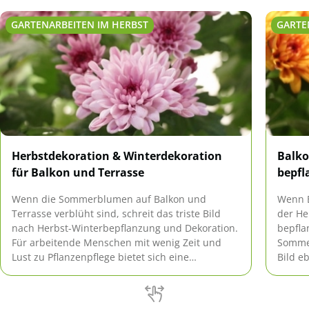
GARTENARBEITEN IM HERBST
GARTE
Herbstdekoration & Winterdekoration
Balko
für Balkon und Terrasse
bepfl
Wenn die Sommerblumen auf Balkon und
Wenn B
Terrasse verblüht sind, schreit das triste Bild
der He
nach Herbst-Winterbepflanzung und Dekoration.
bepfla
Für arbeitende Menschen mit wenig Zeit und
Sommer
Lust zu Pflanzenpflege bietet sich eine
Bild e
pflegeleichte Basis-Bepflanzung an, die mit
zeigen
Herbst- und Winterdekoration (und
einem 
Frühlings-/Sommer-Dekoration) immer wieder
Terras