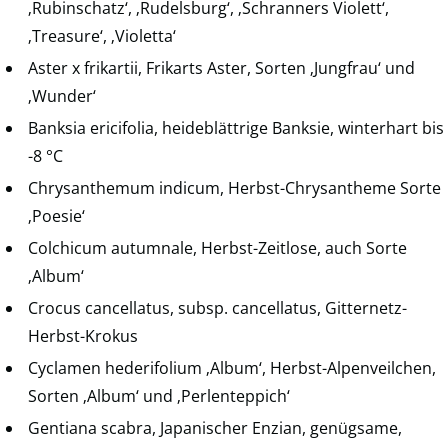
‚Rubinschatz‘, ‚Rudelsburg‘, ‚Schranners Violett‘,
‚Treasure‘, ‚Violetta‘
Aster x frikartii, Frikarts Aster, Sorten ‚Jungfrau‘ und
‚Wunder‘
Banksia ericifolia, heideblättrige Banksie, winterhart bis
-8 °C
Chrysanthemum indicum, Herbst-Chrysantheme Sorte
‚Poesie‘
Colchicum autumnale, Herbst-Zeitlose, auch Sorte
‚Album‘
Crocus cancellatus, subsp. cancellatus, Gitternetz-
Herbst-Krokus
Cyclamen hederifolium ‚Album‘, Herbst-Alpenveilchen,
Sorten ‚Album‘ und ‚Perlenteppich‘
Gentiana scabra, Japanischer Enzian, genügsame,