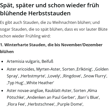
Spät, später und schon wieder früh
blühende Herbststauden
Es gibt auch Stauden, die zu Weihnachten blühen; und
sogar Stauden, die so spät blühen, dass es vor lauter Blüte
schon wieder Frühling wird:
1. Winterharte Stauden, die bis November/Dezember
blühen
Artemisia vulgaris, Beifuß
Aster ericoides, Myrten-Aster, Sorten ‚Erlkönig‘, ‚Golden
Spray‘, ‚Herbstmyrte‘, ‚Lovely‘, ‚Ringdove‘, ‚Snow Flurry‘,
‚Typ Hug‘, ‚White Heather‘
Aster novae-angliae, Raublatt-Aster, Sorten ‚Alma
Pötschke‘, ‚Andenken an Paul Gerber‘, ‚Barr´s Blue‘,
‚Flora Fee‘, ‚Herbstschnee‘, ‚Purple Dome‘,