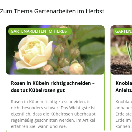
schnell anders wirkt.
angefa
Herbst
Zum Thema Gartenarbeiten im Herbst
GARTENARBEITEN IM HERBST
GARTEN
Rosen in Kübeln richtig schneiden –
Knobla
das tut Kübelrosen gut
Anleit
Rosen in Kübeln richtig zu schneiden, ist
Knoblauc
nicht besonders schwer. Das Wichtigste ist
anbauen
eigentlich, dass die Kübelrosen überhaupt
Erde ste
regelmäßig geschnitten werden, im Artikel
Erde im
erfahren Sie, wann und wie.
können 