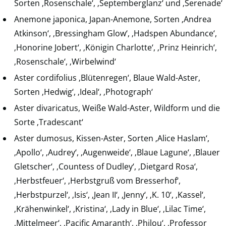
Sorten ‚Rosenschale‘, ‚Septemberglanz‘ und ‚Serenade‘
Anemone japonica, Japan-Anemone, Sorten ‚Andrea
Atkinson‘, ‚Bressingham Glow‘, ‚Hadspen Abundance‘,
‚Honorine Jobert‘, ‚Königin Charlotte‘, ‚Prinz Heinrich‘,
‚Rosenschale‘, ‚Wirbelwind‘
Aster cordifolius ‚Blütenregen‘, Blaue Wald-Aster,
Sorten ‚Hedwig‘, ‚Ideal‘, ‚Photograph‘
Aster divaricatus, Weiße Wald-Aster, Wildform und die
Sorte ‚Tradescant‘
Aster dumosus, Kissen-Aster, Sorten ‚Alice Haslam‘,
‚Apollo‘, ‚Audrey‘, ‚Augenweide‘, ‚Blaue Lagune‘, ‚Blauer
Gletscher‘, ‚Countess of Dudley‘, ‚Dietgard Rosa‘,
‚Herbstfeuer‘, ‚Herbstgruß vom Bresserhof‘,
‚Herbstpurzel‘, ‚Isis‘, ‚Jean II‘, ‚Jenny‘, ‚K. 10‘, ‚Kassel‘,
‚Krähenwinkel‘, ‚Kristina‘, ‚Lady in Blue‘, ‚Lilac Time‘,
‚Mittelmeer‘, ‚Pacific Amaranth‘, ‚Philou‘, ‚Professor