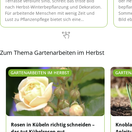
Terrasse verblüht sind, schreit das triste Bild
der He
nach Herbst-Winterbepflanzung und Dekoration.
bepfla
Für arbeitende Menschen mit wenig Zeit und
Sommer
Lust zu Pflanzenpflege bietet sich eine
Bild e
pflegeleichte Basis-Bepflanzung an, die mit
zeigen
Herbst- und Winterdekoration (und
einem 
Frühlings-/Sommer-Dekoration) immer wieder
Terras
schnell anders wirkt.
angefa
Herbst
Zum Thema Gartenarbeiten im Herbst
GARTENARBEITEN IM HERBST
GARTEN
Rosen in Kübeln richtig schneiden –
Knobla
das tut Kübelrosen gut
Anleit