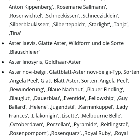
Anton Kippenberg‘, ‚Rosemarie Sallmann‘,
‚Rosenwichtel‘, ‚Schneekissen‘, ‚Schneezicklein‘,
‚Silberblaukissen‘, ‚Silberteppich‘, ‚Starlight‘, ‚Tanja‘,
‚Tina‘
Aster laevis, Glatte Aster, Wildform und die Sorte
‚Blauschleier‘
Aster linosyris, Goldhaar-Aster
Aster novi-belgii, Glattblatt-Aster novi-belgii-Typ, Sorten
‚Angela Peel‘, Glatt-Blatt-Aster, Sorten ‚Angela Peel‘,
‚Bewunderung‘, ‚Blaue Nachhut‘, ‚Blauer Findling‘,
‚Blauglut‘, ‚Dauerblau‘, ‚Eventide‘, ‚Fellowship‘, ‚Guy
Ballard‘, ‚Helene‘, ‚Jugendstil‘, ‚Karminkuppel‘, ‚Lady
Frances‘, ‚Lilakönigin‘, ‚Lisette‘, ‚Melbourne Belle‘,
‚Octoberdawn‘, ‚Porzellan‘, ‚Pyramide‘, ‚Reitlingstal‘,
‚Rosenpompom‘, ‚Rosenquarz‘, ‚Royal Ruby‘, ‚Royal