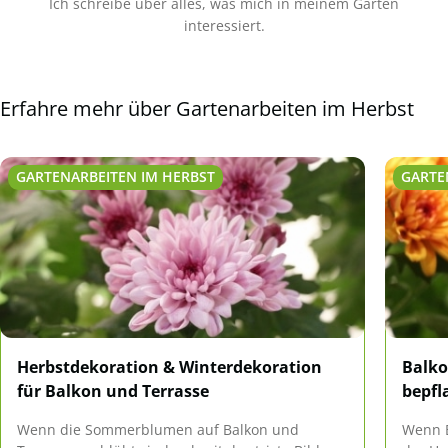
Ich schreibe über alles, was mich in meinem Garten
interessiert.
Erfahre mehr über Gartenarbeiten im Herbst
GARTENARBEITEN IM HERBST
GARTE
Herbstdekoration & Winterdekoration
Balko
für Balkon und Terrasse
bepfl
Wenn die Sommerblumen auf Balkon und
Wenn B