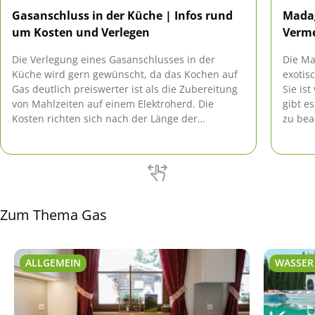
Gasanschluss in der Küche | Infos rund
Madag
um Kosten und Verlegen
Verme
Die Verlegung eines Gasanschlusses in der
Die Ma
Küche wird gern gewünscht, da das Kochen auf
exotis
Gas deutlich preiswerter ist als die Zubereitung
Sie is
von Mahlzeiten auf einem Elektroherd. Die
gibt e
Kosten richten sich nach der Länge der
zu bea
Leitungen, aber auch nach der Art der
sie gif
Installation.
Zum Thema Gas
ALLGEMEIN
WASSER