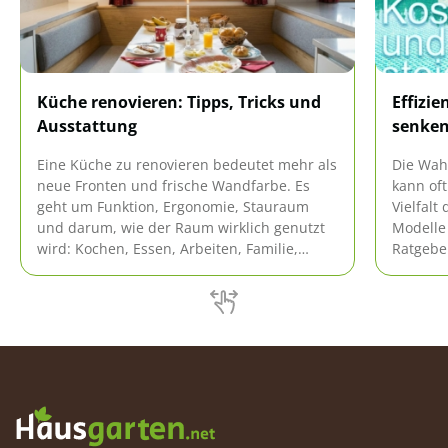
Küche renovieren: Tipps, Tricks und
Effizi
Ausstattung
senken
Eine Küche zu renovieren bedeutet mehr als
Die Wah
neue Fronten und frische Wandfarbe. Es
kann oft
geht um Funktion, Ergonomie, Stauraum
Vielfalt
und darum, wie der Raum wirklich genutzt
Modelle 
wird: Kochen, Essen, Arbeiten, Familie,
Ratgeber
Gäste. Besonders praktisch (und oft
Kauf ei
unterschätzt) sind Eckbank-Gruppen: Sie
Ihre Ko
schaffen Sitzplätze auf kleiner Fläche,
Ihres Po
wirken wohnlich und können Küche und
Esszimmer optisch verbinden. Eckbank-
Gruppen: Warum […]