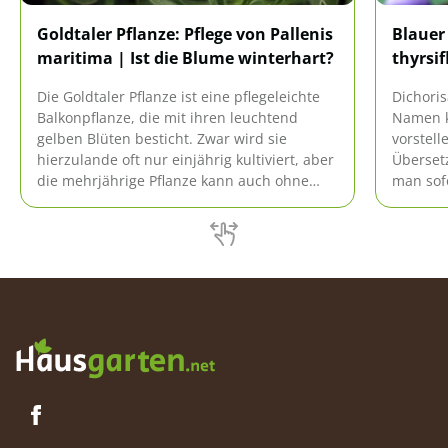
Goldtaler Pflanze: Pflege von Pallenis
Blauer
maritima | Ist die Blume winterhart?
thyrsif
Die Goldtaler Pflanze ist eine pflegeleichte
Dichoris
Balkonpflanze, die mit ihren leuchtend
Namen k
gelben Blüten besticht. Zwar wird sie
vorstel
hierzulande oft nur einjährig kultiviert, aber
Übersetz
die mehrjährige Pflanze kann auch ohne
man sofo
große Probleme überwintert werden.
violette
Früchte 
zylinde
knapp 2