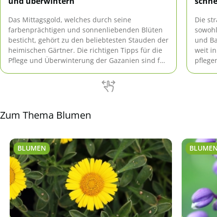
und überwintern
schne
Das Mittagsgold, welches durch seine
Die st
farbenprächtigen und sonnenliebenden Blüten
sowohl
besticht, gehört zu den beliebtesten Stauden der
und Ba
heimischen Gärtner. Die richtigen Tipps für die
weit i
Pflege und Überwinterung der Gazanien sind für
pflege
Sie hier zusammengestellt.
über d
bekann
Zum Thema Blumen
BLUMEN
BLUME