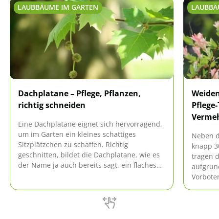
LAUBBÄUME IM GARTEN
LAUBBÄ
Dachplatane – Pflege, Pflanzen,
Weiden
richtig schneiden
Pflege
Verme
Eine Dachplatane eignet sich hervorragend,
um im Garten ein kleines schattiges
Neben d
Sitzplätzchen zu schaffen. Richtig
knapp 30
geschnitten, bildet die Dachplatane, wie es
tragen d
der Name ja auch bereits sagt, ein flaches
aufgrund
Blätterdach, unter dem es sich wunderbar
Vorbote
verweilen lässt. Außerdem bringt sie ein
Hier erf
angenehmes mediterranes Flair in die
Weidear
hiesigen Gärten.
geeignet
sowie d