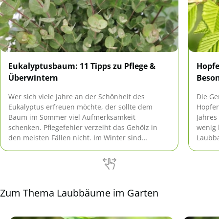
Eukalyptusbaum: 11 Tipps zu Pflege &
Hopfe
Überwintern
Beson
Wer sich viele Jahre an der Schönheit des
Die Ge
Eukalyptus erfreuen möchte, der sollte dem
Hopfen
Baum im Sommer viel Aufmerksamkeit
Jahres
schenken. Pflegefehler verzeiht das Gehölz in
wenig 
den meisten Fällen nicht. Im Winter sind
Laubb
Vorkehrungen notwendig, damit der Frost keine
Buche 
Schäden hinterlässt.
deutsc
Ähnlic
Zum Thema Laubbäume im Garten