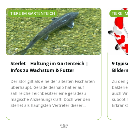
TIERE IM GARTENTEICH
TIERE I
Sterlet – Haltung im Gartenteich |
9 typi
Infos zu Wachstum & Futter
Bilder
Der Stör gilt als eine der ältesten Fischarten
Zu den 
überhaupt. Gerade deshalb hat er auf
bakterie
zahlreiche Teichbesitzer eine geradezu
auch Vir
magische Anziehungskraft. Doch wer den
subopti
Sterlet als häufigsten Vertreter dieser
Erkrankt
lebenden Fossilien im eigenen Gewässer
behande
ansiedeln will, sollte einige Dinge beachten.