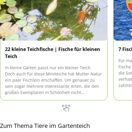
22 kleine Teichfische | Fische für kleinen
7 Fis
Teich
Für ma
Fische
In kleine Gärten passt nur ein kleiner Teich.
die Sor
Doch auch für diese Miniteiche hat Mutter Natur
verhal
ein paar Fischlein erschaffen. Um genauer zu
zahlre
sein sogar mehrere interessante Arten, die den
Wie de
großen Exemplaren in Schönheit nicht
welche
nachstehen. Doch staunen Sie selbst!
Falle z
Zum Thema Tiere im Gartenteich