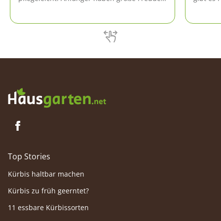
mit dieser Pflanze, denn sie verzeiht
schwerw
kleinere Pflegefehler und ist
Der Pfla
anpassungsfähig.
vermeid
aussieht
Top Stories
Kürbis haltbar machen
Kürbis zu früh geerntet?
11 essbare Kürbissorten