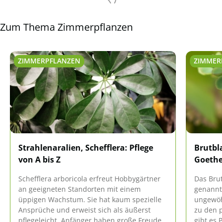
Zum Thema Zimmerpflanzen
ZIMMERPFLANZEN
ZIMMER
Strahlenaralien, Schefflera: Pflege
Brutbl
von A bis Z
Goethe
Schefflera arboricola erfreut Hobbygärtner
Das Bru
an geeigneten Standorten mit einem
genannt,
üppigen Wachstum. Sie hat kaum spezielle
ungewöhn
Ansprüche und erweist sich als äußerst
zu den 
pflegeleicht. Anfänger haben große Freude
gibt es 