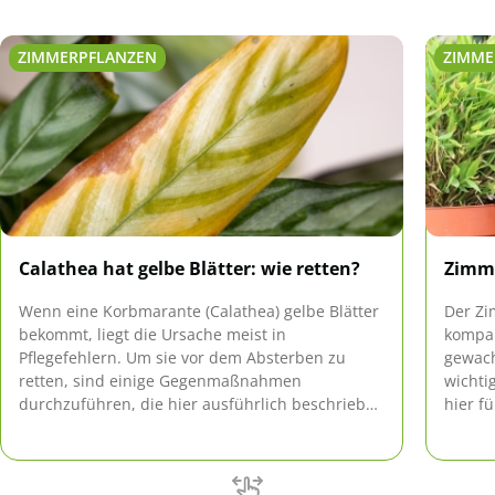
ZIMMERPFLANZEN
ZIMME
Calathea hat gelbe Blätter: wie retten?
Zimme
Wenn eine Korbmarante (Calathea) gelbe Blätter
Der Z
bekommt, liegt die Ursache meist in
kompak
Pflegefehlern. Um sie vor dem Absterben zu
gewach
retten, sind einige Gegenmaßnahmen
wichti
durchzuführen, die hier ausführlich beschrieben
hier f
werden.