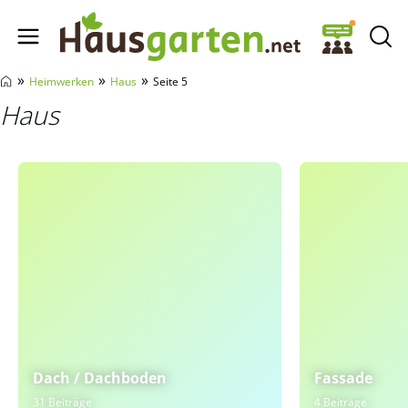
Hausgarten.net
»
»
»
Heimwerken
Haus
Seite 5
Haus
Dach / Dachboden
Fassade
31 Beiträge
4 Beiträge