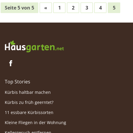
Seite 5 von 5
«
1
2
3
4
5
Top Stories
Kürbis haltbar machen
Kürbis zu früh geerntet?
11 essbare Kürbissorten
Kleine Fliegen in der Wohnung
Kellergeruch entfernen