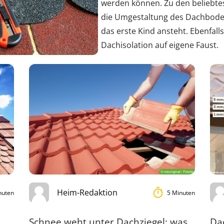
werden können. Zu den beliebte
die Umgestaltung des Dachbode
das erste Kind ansteht. Ebenfal
Dachisolation auf eigene Faust.
Heim-Redaktion
nuten
5 Minuten
Schnee weht unter Dachziegel: was
Da