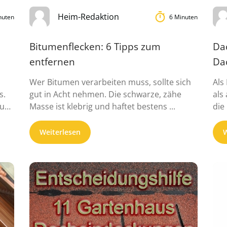
Heim-Redaktion
nuten
6 Minuten
Bitumenflecken: 6 Tipps zum
Da
entfernen
Da
Wer Bitumen verarbeiten muss, sollte sich
Als
s.
gut in Acht nehmen. Die schwarze, zähe
als
aum
Masse ist klebrig und haftet bestens ...
die
bess
Weiterlesen
W