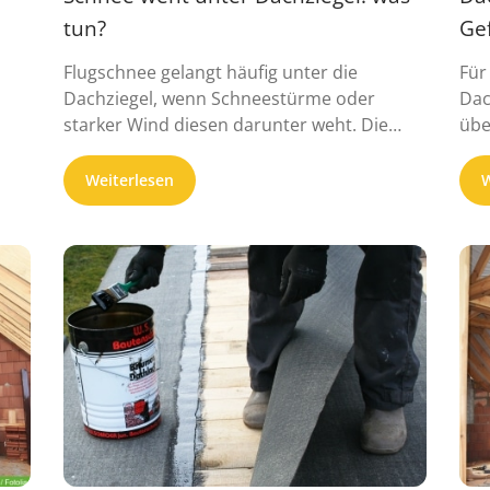
tun?
Gef
Flugschnee gelangt häufig unter die
Für
Dachziegel, wenn Schneestürme oder
Dac
starker Wind diesen darunter weht. Die
übe
Feuchtigkeit sorgt vielfach ...
Weiterlesen
W