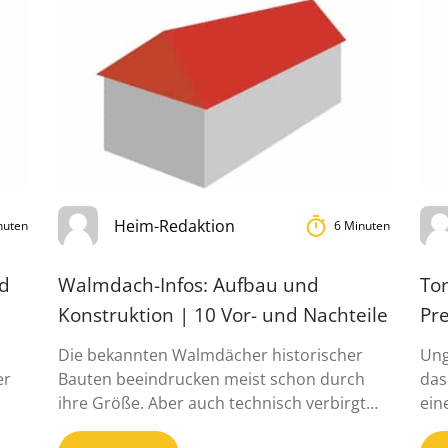
Heim-Redaktion
nuten
6 Minuten
nd
Walmdach-Infos: Aufbau und
To
Konstruktion | 10 Vor- und Nachteile
Pre
Die bekannten Walmdächer historischer
Ung
er
Bauten beeindrucken meist schon durch
das
ihre Größe. Aber auch technisch verbirgt
ein
sich einiges hinter ...