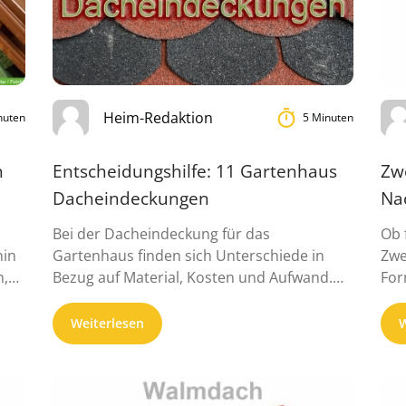
Heim-Redaktion
nuten
5 Minuten
n
Entscheidungshilfe: 11 Gartenhaus
Zw
Dacheindeckungen
Na
Bei der Dacheindeckung für das
Ob 
hin
Gartenhaus finden sich Unterschiede in
Zwe
n,
Bezug auf Material, Kosten und Aufwand.
For
Unser Ratgeber zeigt, ...
hin
Weiterlesen
W