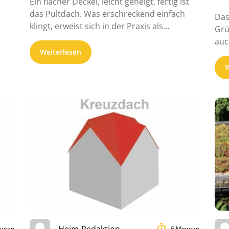
Ein flacher Deckel, leicht geneigt, fertig ist
das Pultdach. Was erschreckend einfach
Das
klingt, erweist sich in der Praxis als
Grü
vielseitig, ...
auc
Weiterlesen
imm
W
Heim-Redaktion
nuten
6 Minuten