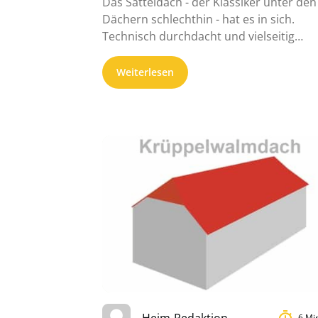
Das Satteldach - der Klassiker unter den
Dächern schlechthin - hat es in sich.
Technisch durchdacht und vielseitig
abwandel- ...
Weiterlesen
Heim-Redaktion
6 Mi