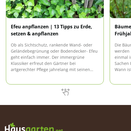
Efeu anpflanzen | 13 Tipps zu Erde,
Bäume 
setzen & anpflanzen
Frühja
Ob als Sichtschutz, rankende Wand- oder
Die Bäu
Geländebegrünung oder Bodendecker- Efeu
werden 
geht einfach immer. Der immergrüne
einmal 
Klassiker erfreut den Gärtner bei
Sachen B
artgerechter Pflege jahrelang mit seinen
Wann ist
zahlreichen Vorzügen. Damit das Gewächs
diese Ze
besonders gut gedeiht, sollte der Gärtner
gibt es h
diese Tipps berücksichtigen.