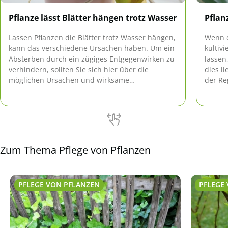
Pflanze lässt Blätter hängen trotz Wasser
Pflan
Lassen Pflanzen die Blätter trotz Wasser hängen,
Wenn d
kann das verschiedene Ursachen haben. Um ein
kultiv
Absterben durch ein zügiges Entgegenwirken zu
lassen
verhindern, sollten Sie sich hier über die
dies l
möglichen Ursachen und wirksame
der Re
Gegenmaßnahmen informieren.
überpr
erhole
wieder
Zum Thema Pflege von Pflanzen
PFLEGE VON PFLANZEN
PFLEGE