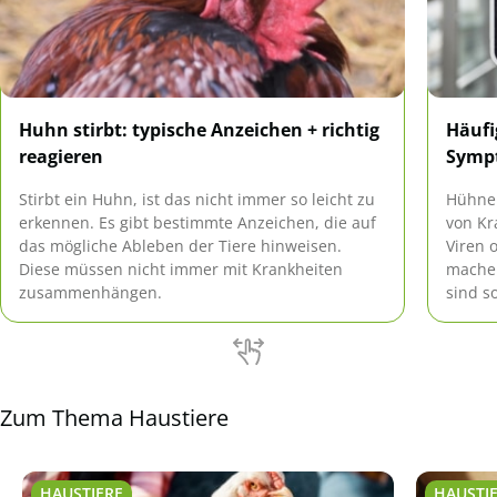
Huhn stirbt: typische Anzeichen + richtig
Häufi
reagieren
Sympt
Stirbt ein Huhn, ist das nicht immer so leicht zu
Hühner
erkennen. Es gibt bestimmte Anzeichen, die auf
von Kr
das mögliche Ableben der Tiere hinweisen.
Viren 
Diese müssen nicht immer mit Krankheiten
mache
zusammenhängen.
sind s
häufig
und Bi
Zum Thema Haustiere
HAUSTIERE
HAUSTI