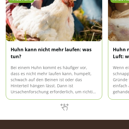
Huhn kann nicht mehr laufen: was
Huhn r
tun?
Luft: 
Bei einem Huhn kommt es häufiger vor,
Wenn ei
dass es nicht mehr laufen kann, humpelt,
schnapp
schwach auf den Beinen ist oder das
Gründe v
Hinterteil hängen lässt. Dann ist
einfach 
Ursachenforschung erforderlich, um richtig
gehandel
reagieren zu können.
über mö
Reaktion