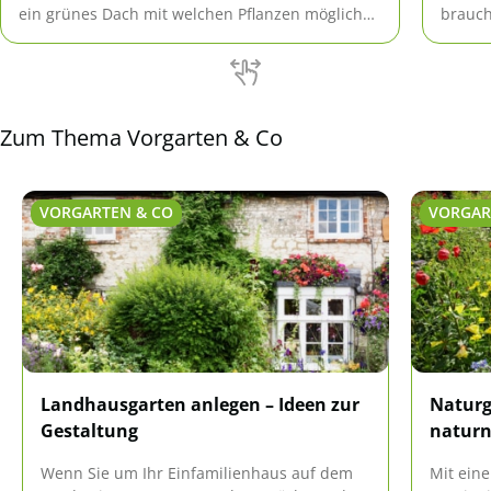
ein grünes Dach mit welchen Pflanzen möglich
brauch
ist und wie der Aufbau aussieht, steht hier.
haben 
Zum Thema Vorgarten & Co
VORGARTEN & CO
VORGAR
Landhausgarten anlegen – Ideen zur
Naturg
Gestaltung
naturn
Wenn Sie um Ihr Einfamilienhaus auf dem
Mit ein