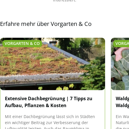
Erfahre mehr über Vorgarten & Co
VORGARTEN & CO
VORGA
Extensive Dachbegrünung | 7 Tipps zu
Waldg
Aufbau, Pflanzen & Kosten
Wald
Mit einer Dachbegrünung lässt sich in Städten
Ein Wa
ein wichtiger Beitrag zur Verbesserung der
Naturl
Luftqualität leisten. Auch das Raumklima in
die pu