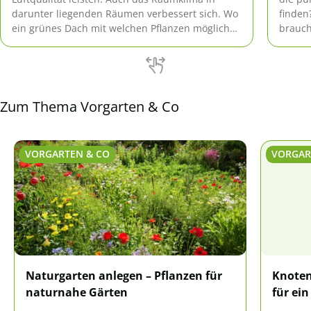
darunter liegenden Räumen verbessert sich. Wo
finden
ein grünes Dach mit welchen Pflanzen möglich
brauch
ist und wie der Aufbau aussieht, steht hier.
haben 
Zum Thema Vorgarten & Co
VORGARTEN & CO
VORGAR
Naturgarten anlegen – Pflanzen für
Knoten
naturnahe Gärten
für ei