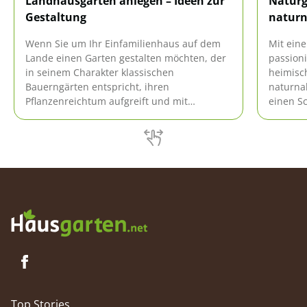
Landhausgarten anlegen – Ideen zur
Naturg
Gestaltung
naturn
Wenn Sie um Ihr Einfamilienhaus auf dem
Mit ein
Lande einen Garten gestalten möchten, der
passioni
in seinem Charakter klassischen
heimisch
Bauerngärten entspricht, ihren
naturnah
Pflanzenreichtum aufgreift und mit
einen Sc
Dekoelementen aus dem ländlichen Milieu
sich an 
ausgestattet wird, haben wir passende
Gewächs
Tipps zur Planung und Umsetzung für Sie
eigenen 
zusammengetragen.
vom ger
Vielfalt
Top Stories