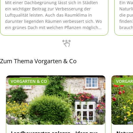
Mit einer Dachbegrünung lässt sich in Städten
Ein Wa
ein wichtiger Beitrag zur Verbesserung der
Naturl
Luftqualität leisten. Auch das Raumklima in
die pu
darunter liegenden Räumen verbessert sich. Wo
finden
ein grünes Dach mit welchen Pflanzen möglich
brauch
ist und wie der Aufbau aussieht, steht hier.
haben 
Zum Thema Vorgarten & Co
VORGARTEN & CO
VORGAR