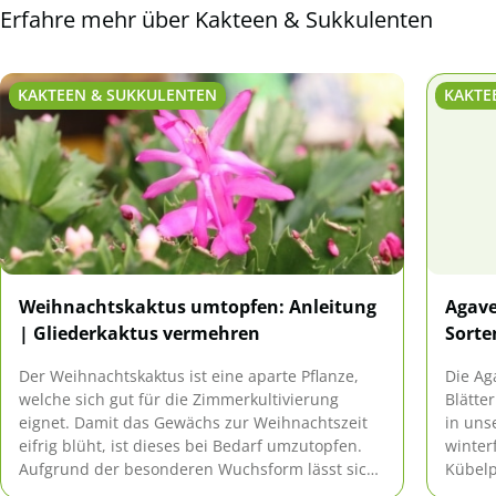
Erfahre mehr über Kakteen & Sukkulenten
KAKTEEN & SUKKULENTEN
KAKTE
Weihnachtskaktus umtopfen: Anleitung
Agave
| Gliederkaktus vermehren
Sorte
Der Weihnachtskaktus ist eine aparte Pflanze,
Die Ag
welche sich gut für die Zimmerkultivierung
Blätte
eignet. Damit das Gewächs zur Weihnachtszeit
in uns
eifrig blüht, ist dieses bei Bedarf umzutopfen.
winterf
Aufgrund der besonderen Wuchsform lässt sich
Kübelp
der Kaktus mit Hilfe seiner Glieder schnell und
Grüna