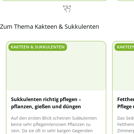
einfach vermehren.
Wuchsf
Sorten
Zum Thema Kakteen & Sukkulenten
KAKTEEN & SUKKULENTEN
KAKTEE
Sukkulenten richtig pflegen –
Fetthe
pflanzen, gießen und düngen
Pflege
Auf den ersten Blick scheinen Sukkulenten
Das Sed
keine sehr pflegeintensiven Pflanzen zu
Fetthenn
sein. Da sie oft in sehr kargen Gegenden
Zimmerp