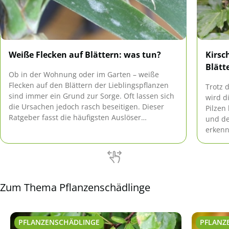
Weiße Flecken auf Blättern: was tun?
Kirsc
Blätt
Ob in der Wohnung oder im Garten – weiße
Flecken auf den Blättern der Lieblingspflanzen
Trotz 
sind immer ein Grund zur Sorge. Oft lassen sich
wird d
die Ursachen jedoch rasch beseitigen. Dieser
Pilzen
Ratgeber fasst die häufigsten Auslöser
und de
zusammen und gibt Tipps zur schnellen Hilfe.
erkenn
und au
Zum Thema Pflanzenschädlinge
PFLANZENSCHÄDLINGE
PFLANZ