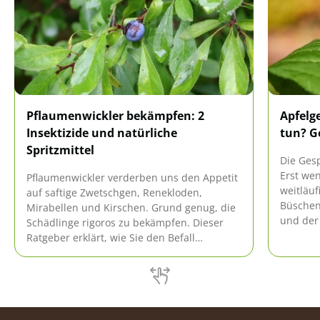
Pflaumenwickler bekämpfen: 2
Apfelg
Insektizide und natürliche
tun? G
Spritzmittel
Die Gesp
Erst we
Pflaumenwickler verderben uns den Appetit
weitläu
auf saftige Zwetschgen, Renekloden,
Büschen
Mirabellen und Kirschen. Grund genug, die
und der 
Schädlinge rigoros zu bekämpfen. Dieser
Mitteln
Ratgeber erklärt, wie Sie den Befall
kahl fre
erkennen und erfolgreich dagegen
vorgehen. Diese 2 Insektizide und
natürlichen Spritzmittel haben sich im
Kampf gegen gefräßige Pflaumenmaden gut
bewährt.