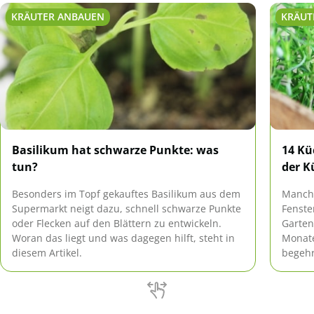
KRÄUTER ANBAUEN
KRÄUT
Basilikum hat schwarze Punkte: was
14 Kü
tun?
der K
Besonders im Topf gekauftes Basilikum aus dem
Manchm
Supermarkt neigt dazu, schnell schwarze Punkte
Fenste
oder Flecken auf den Blättern zu entwickeln.
Garten
Woran das liegt und was dagegen hilft, steht in
Monate
diesem Artikel.
begehr
bietet
Küchen