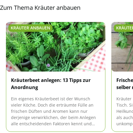
Zum Thema Kräuter anbauen
KRÄUTER ANBAUEN
KRÄUTE
Kräuterbeet anlegen: 13 Tipps zur
Frisch
Anordnung
selber
Ein eigenes Kräuterbeet ist der Wunsch
Kräuter
vieler Köche. Doch die erträumte Fülle an
Tisch. S
frischen Düften und Aromen kann nur
Heilkun
derjenige verwirklichen, der beim Anlegen
als auch
alle entscheidenden Faktoren kennt und
unkompli
erfüllt.
Raum mö