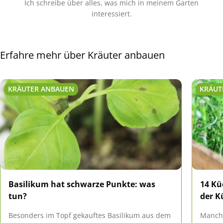
Ich schreibe über alles, was mich in meinem Garten
interessiert.
Erfahre mehr über Kräuter anbauen
KRÄUTER ANBAUEN
KRÄUT
Basilikum hat schwarze Punkte: was
14 Kü
tun?
der K
Besonders im Topf gekauftes Basilikum aus dem
Manchm