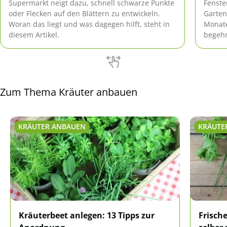
Supermarkt neigt dazu, schnell schwarze Punkte
Fenste
oder Flecken auf den Blättern zu entwickeln.
Garten
Woran das liegt und was dagegen hilft, steht in
Monate
diesem Artikel.
begehr
bietet
Küchen
Zum Thema Kräuter anbauen
KRÄUTER ANBAUEN
KRÄUTE
Kräuterbeet anlegen: 13 Tipps zur
Frisch