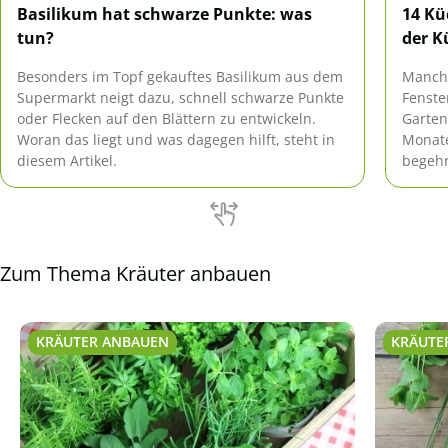
Basilikum hat schwarze Punkte: was
14 Kü
tun?
der K
Besonders im Topf gekauftes Basilikum aus dem
Manchm
Supermarkt neigt dazu, schnell schwarze Punkte
Fenste
oder Flecken auf den Blättern zu entwickeln.
Garten
Woran das liegt und was dagegen hilft, steht in
Monate
diesem Artikel.
begehr
bietet
Küchen
Zum Thema Kräuter anbauen
KRÄUTER ANBAUEN
KRÄUTE