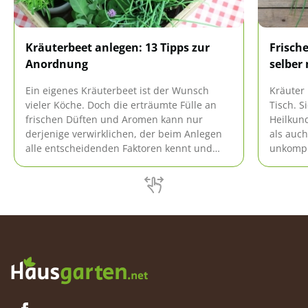
Kräuterbeet anlegen: 13 Tipps zur
Frisch
Anordnung
selber
Ein eigenes Kräuterbeet ist der Wunsch
Kräuter
vieler Köche. Doch die erträumte Fülle an
Tisch. S
frischen Düften und Aromen kann nur
Heilkun
derjenige verwirklichen, der beim Anlegen
als auch
alle entscheidenden Faktoren kennt und
unkompli
erfüllt.
Raum mö