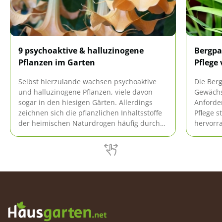
9 psychoaktive & halluzinogene
Bergpa
Pflanzen im Garten
Pflege
Selbst hierzulande wachsen psychoaktive
Die Berg
und halluzinogene Pflanzen, viele davon
Gewächs
sogar in den hiesigen Gärten. Allerdings
Anforde
zeichnen sich die pflanzlichen Inhaltsstoffe
Pflege s
der heimischen Naturdrogen häufig durch
hervorr
ein hohes toxisches Potenzial aus. Deshalb
hiesige
stellen sich oft heftige Vergiftungen nach
sind gew
einem Konsum ein.
vermeid
gedeiht.