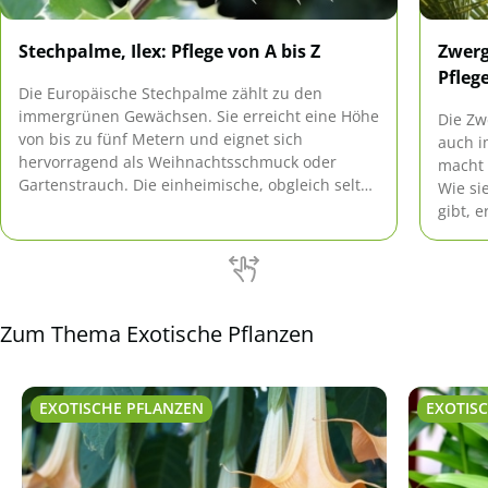
Stechpalme, Ilex: Pflege von A bis Z
Zwerg
Pfleg
Die Europäische Stechpalme zählt zu den
immergrünen Gewächsen. Sie erreicht eine Höhe
Die Zw
von bis zu fünf Metern und eignet sich
auch i
hervorragend als Weihnachtsschmuck oder
macht 
Gartenstrauch. Die einheimische, obgleich selten
Wie si
vorkommende Pflanze ist als einziger heimischer
gibt, e
Vertreter der Familie der Ilex-Gewächse
besonders pflegeleicht und robust.
Zum Thema Exotische Pflanzen
EXOTISCHE PFLANZEN
EXOTIS