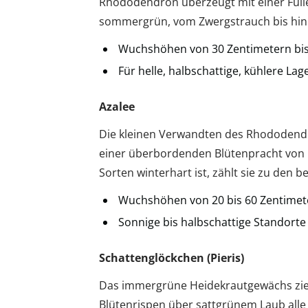
Rhododendron überzeugt mit einer Fülle
sommergrün, vom Zwergstrauch bis hin
Wuchshöhen von 30 Zentimetern bis
Für helle, halbschattige, kühlere Lag
Azalee
Die kleinen Verwandten des Rhododend
einer überbordenden Blütenpracht von Mai
Sorten winterhart ist, zählt sie zu den 
Wuchshöhen von 20 bis 60 Zentimet
Sonnige bis halbschattige Standorte
Schattenglöckchen (Pieris)
Das immergrüne Heidekrautgewächs zieh
Blütenrispen über sattgrünem Laub alle 