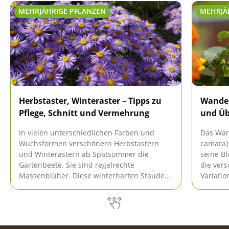
MEHRJÄHRIGE PFLANZEN
MEHRJÄ
Herbstaster, Winteraster – Tipps zu
Wandel
Pflege, Schnitt und Vermehrung
und Üb
In vielen unterschiedlichen Farben und
Das Wan
Wuchsformen verschönern Herbstastern
camara)
und Winterastern ab Spätsommer die
seine B
Gartenbeete. Sie sind regelrechte
die ver
Massenblüher. Diese winterharten Stauden
Variati
sind nicht zu verwechseln mit den üppig
beliebte
blühenden Container-Chrysanthemen, die
das Wan
im Spätsommer in den Supermärkten
deshalb 
angeboten werden. Diese sind einjährig und
Sie mehr