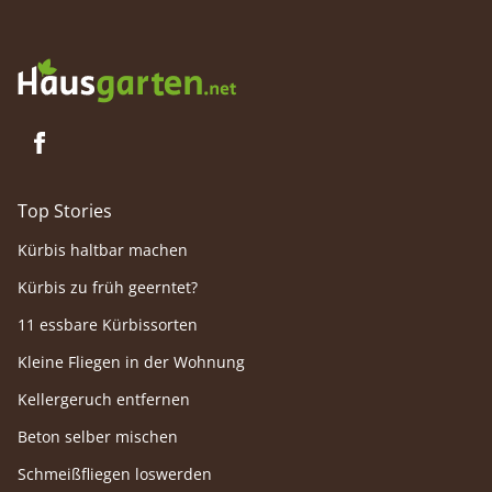
verschönern Balkon und Terrasse als
Überwin
Saisonbepflanzung.
Blütenpf
Top Stories
Kürbis haltbar machen
Kürbis zu früh geerntet?
11 essbare Kürbissorten
Kleine Fliegen in der Wohnung
Kellergeruch entfernen
Beton selber mischen
Schmeißfliegen loswerden