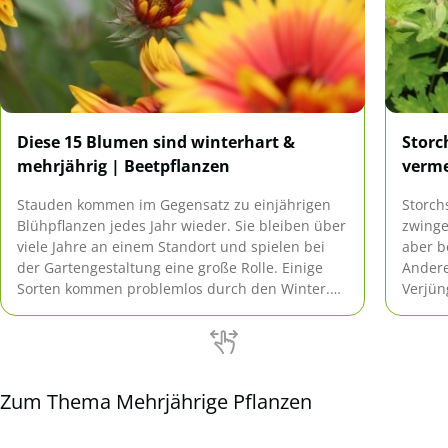
Diese 15 Blumen sind winterhart &
Storc
mehrjährig | Beetpflanzen
verme
Stauden kommen im Gegensatz zu einjährigen
Storch
Blühpflanzen jedes Jahr wieder. Sie bleiben über
zwinge
viele Jahre an einem Standort und spielen bei
aber b
der Gartengestaltung eine große Rolle. Einige
Andere
Sorten kommen problemlos durch den Winter.
Verjün
Wir stellen Ihnen 15 winterharte Stauden vor.
immer 
Verme
Zum Thema Mehrjährige Pflanzen