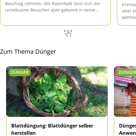
Beschlag nehmen. Mit Rasenkalk lässt sich der
Kreisl
unliebsame Besucher aber gekonnt in seine
aber e
Schranken verweisen.
wertvo
einfac
damit 
Wohnun
Zum Thema Dünger
DÜNGER
DÜNGE
Blattdüngung: Blattdünger selber
Dünges
herstellen
Anwend