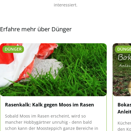
interessiert.
Erfahre mehr über Dünger
DÜNGER
DÜNG
Rasenkalk: Kalk gegen Moos im Rasen
Bokas
Anlei
Sobald Moos im Rasen erscheint, wird so
mancher Hobbygärtner unruhig - denn bald
Küchen
schon kann der Moosteppich ganze Bereiche in
den Ko