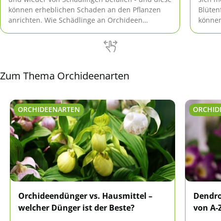
können erheblichen Schaden an den Pflanzen
Blüten
anrichten. Wie Schädlinge an Orchideen
können
bekämpft werden können, erfahren Interessierte
einfär
hier.
neuen 
Zum Thema Orchideenarten
ORCHIDEENARTEN
ORCHID
Orchideendünger vs. Hausmittel –
Dendro
welcher Dünger ist der Beste?
von A-