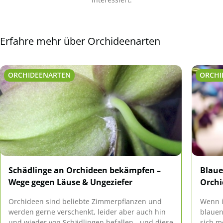
Erfahre mehr über Orchideenarten
ORCHIDEENARTEN
ORCHI
Schädlinge an Orchideen bekämpfen –
Blaue
Wege gegen Läuse & Ungeziefer
Orchi
Orchideen sind beliebte Zimmerpflanzen und
Wenn i
werden gerne verschenkt, leider aber auch hin
blauen
und wieder von Schädlingen befallen - und diese
sich m