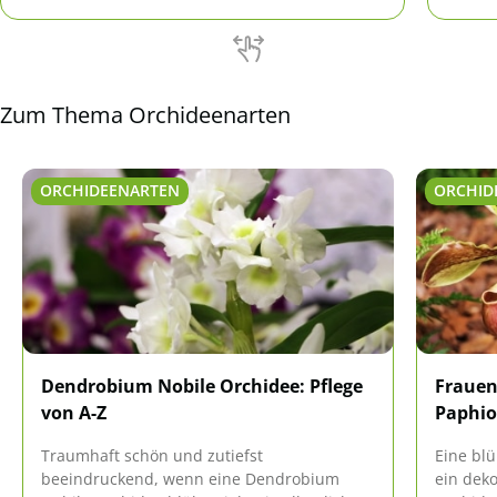
bekämpft werden können, erfahren Interessierte
einfär
hier.
neuen 
Zum Thema Orchideenarten
ORCHIDEENARTEN
ORCHID
Dendrobium Nobile Orchidee: Pflege
Frauen
von A-Z
Paphiop
Traumhaft schön und zutiefst
Eine bl
beeindruckend, wenn eine Dendrobium
ein dek