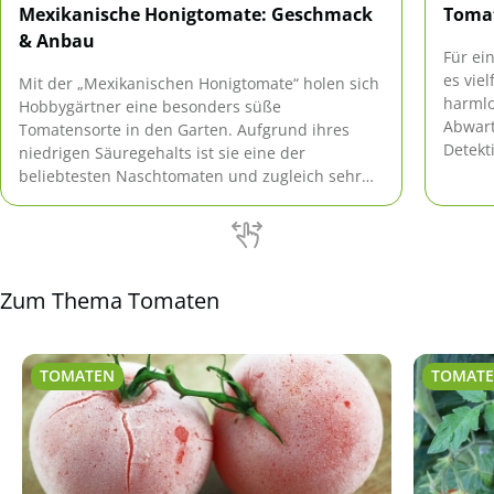
Mexikanische Honigtomate: Geschmack
Tomat
& Anbau
Für ei
es vie
Mit der „Mexikanischen Honigtomate“ holen sich
harmlo
Hobbygärtner eine besonders süße
Abwart
Tomatensorte in den Garten. Aufgrund ihres
Detekt
niedrigen Säuregehalts ist sie eine der
Und da
beliebtesten Naschtomaten und zugleich sehr
gegens
pflegeleicht.
Tomate
Zum Thema Tomaten
TOMATEN
TOMAT