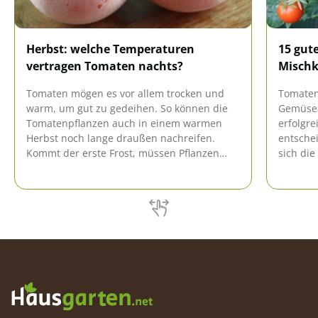
Herbst: welche Temperaturen
15 gut
vertragen Tomaten nachts?
Mischk
Tomaten mögen es vor allem trocken und
Tomaten
warm, um gut zu gedeihen. So können die
Gemüsea
Tomatenpflanzen auch in einem warmen
erfolgre
Herbst noch lange draußen nachreifen.
entsche
Kommt der erste Frost, müssen Pflanzen
sich die
und Früchte jedoch geschützt werden.
Nachbars