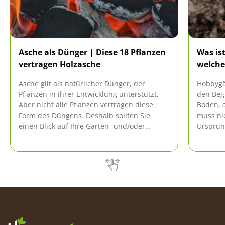
Asche als Dünger | Diese 18 Pflanzen
Was is
vertragen Holzasche
welche
Asche gilt als natürlicher Dünger, der
Hobbygä
Pflanzen in ihrer Entwicklung unterstützt.
den Begr
Aber nicht alle Pflanzen vertragen diese
Boden, 
Form des Düngens. Deshalb sollten Sie
muss ni
einen Blick auf Ihre Garten- und/oder
Ursprun
Balkonpflanzen werfen, bevor sie den
verschi
Aschedünger ausbringen.
wie man 