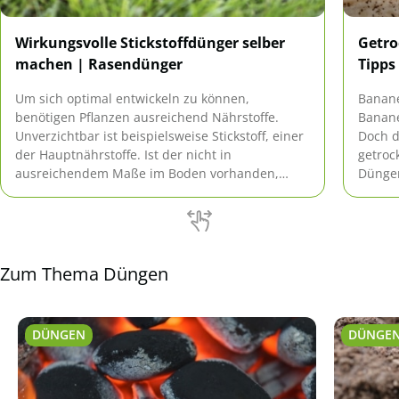
Wirkungsvolle Stickstoffdünger selber
Getro
machen | Rasendünger
Tipps
Um sich optimal entwickeln zu können,
Banane
benötigen Pflanzen ausreichend Nährstoffe.
Banane
Unverzichtbar ist beispielsweise Stickstoff, einer
Doch d
der Hauptnährstoffe. Ist der nicht in
getroc
ausreichendem Maße im Boden vorhanden,
Dünger
kann kein zufriedenstellendes Wachstum
stattfinden. Demzufolge muss er zugeführt
werden.
Zum Thema Düngen
DÜNGEN
DÜNGE