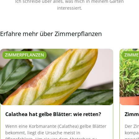
Ich schreibe über alles, was mich in meinem Garten
interessiert.
Erfahre mehr über Zimmerpflanzen
ZIMMERPFLANZEN
ZIMME
Calathea hat gelbe Blätter: wie retten?
Zimme
Wenn eine Korbmarante (Calathea) gelbe Blätter
Der Z
bekommt, liegt die Ursache meist in
kompak