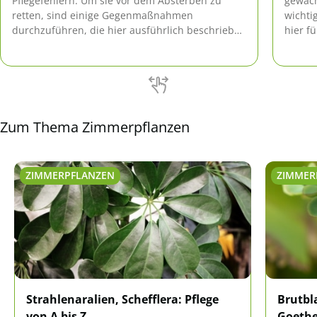
Pflegefehlern. Um sie vor dem Absterben zu
gewach
retten, sind einige Gegenmaßnahmen
wichti
durchzuführen, die hier ausführlich beschrieben
hier f
werden.
Zum Thema Zimmerpflanzen
ZIMMERPFLANZEN
ZIMMER
Strahlenaralien, Schefflera: Pflege
Brutbl
von A bis Z
Goethe