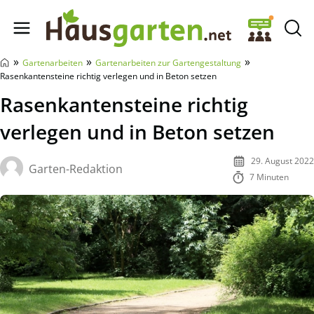
Hausgarten.net
»
»
»
Gartenarbeiten
Gartenarbeiten zur Gartengestaltung
Rasenkantensteine richtig verlegen und in Beton setzen
Rasenkantensteine richtig
verlegen und in Beton setzen
29. August 2022
Garten-Redaktion
7 Minuten