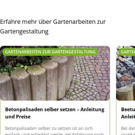
Erfahre mehr über Gartenarbeiten zur
Gartengestaltung
GARTENARBEITEN ZUR GARTENGESTALTUNG
GARTE
Betonpalisaden selber setzen – Anleitung
Beetu
und Preise
Anlei
Betonpalisaden selber zu setzen ist an sich
Bei de
einfach und erfordert weder viel Erfahrung noch
spielt 