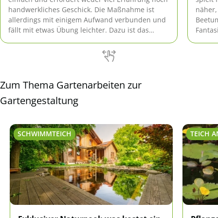
handwerkliches Geschick. Die Maßnahme ist
näher,
allerdings mit einigem Aufwand verbunden und
Beetum
fällt mit etwas Übung leichter. Dazu ist das
Fantas
richtige Wissen der Schlüssel zum Erfolg. Die
Beetum
folgende Anleitung zeigt, wie es geht und
lange 
welcher finanzielle Aufwand nötig ist.
Zum Thema Gartenarbeiten zur
Gartengestaltung
SCHWIMMTEICH
TEICH 