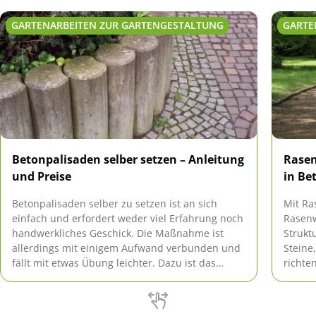
GARTENARBEITEN ZUR GARTENGESTALTUNG
GARTE
Betonpalisaden selber setzen – Anleitung
Rasen
und Preise
in Be
Betonpalisaden selber zu setzen ist an sich
Mit Ra
einfach und erfordert weder viel Erfahrung noch
Rasenw
handwerkliches Geschick. Die Maßnahme ist
Strukt
allerdings mit einigem Aufwand verbunden und
Steine
fällt mit etwas Übung leichter. Dazu ist das
richte
richtige Wissen der Schlüssel zum Erfolg. Die
natürl
folgende Anleitung zeigt, wie es geht und
höhere 
welcher finanzielle Aufwand nötig ist.
in Bet