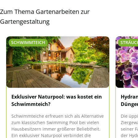
Zum Thema Gartenarbeiten zur
Gartengestaltung
SCHWIMMTEICH
STRÄUC
Exklusiver Naturpool: was kostet ein
Hydran
Schwimmteich?
Düngen
Schwimmteiche erfreuen sich als Alternative
Die üppi
zum klassischen Swimming Pool bei vielen
Ziergew
Hausbesitzern immer größerer Beliebtheit.
seiner F
Ein exklusiver Naturpool verbindet die
der Hyd