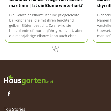
maritima | Ist die Blume winterhart?
thyrsif
Die Goldtaler Pflanze ist eine pflegeleichte
Dichoris
Balkonpflanze, die mit ihren leuchtend
Namen k
gelben Blüten besticht. Zwar wird sie
vorstel
hierzulande oft nur einjährig kultiviert, aber
Übersetz
die mehrjährige Pflanze kann auch ohne
man sofo
große Probleme überwintert werden.
violette
Früchte 
zylinde
knapp 2
Top Stories