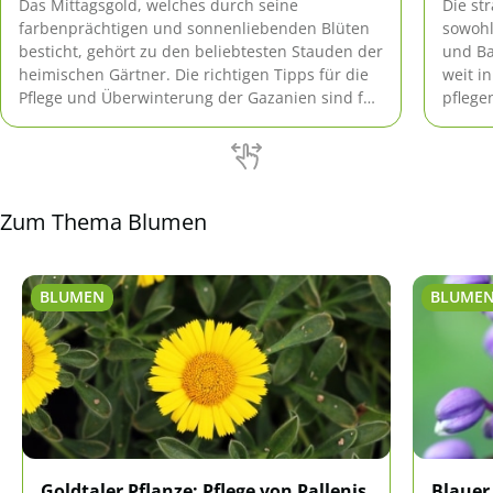
Das Mittagsgold, welches durch seine
Die st
farbenprächtigen und sonnenliebenden Blüten
sowohl
besticht, gehört zu den beliebtesten Stauden der
und Ba
heimischen Gärtner. Die richtigen Tipps für die
weit i
Pflege und Überwinterung der Gazanien sind für
pflege
Sie hier zusammengestellt.
über d
bekann
Zum Thema Blumen
BLUMEN
BLUME
Goldtaler Pflanze: Pflege von Pallenis
Blauer