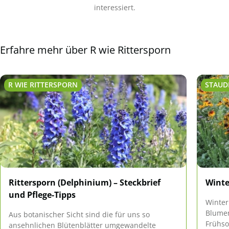
interessiert.
Erfahre mehr über R wie Rittersporn
R WIE RITTERSPORN
STAUD
Rittersporn (Delphinium) – Steckbrief
Winte
und Pflege-Tipps
Winter
Blume
Aus botanischer Sicht sind die für uns so
Frühso
ansehnlichen Blütenblätter umgewandelte