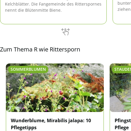
bunten
Kelchblätter. Die Fangemeinde des Ritterspornes
ziehen
nennt die Blütenmitte Biene.
an.
Zum Thema R wie Rittersporn
SOMMERBLUMEN
STAUDE
Wunderblume, Mirabilis jalapa: 10
Pfingst
Pflegetipps
Pflege