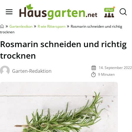
Hausgarten.net
»
»
»
Gartenlexikon
R wie Rittersporn
Rosmarin schneiden und richtig
trocknen
Rosmarin schneiden und richtig
trocknen
14. September 2022
Garten-Redaktion
9 Minuten