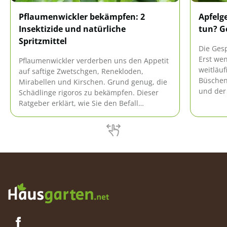
Pflaumenwickler bekämpfen: 2
Apfelg
Insektizide und natürliche
tun? G
Spritzmittel
Die Gesp
Erst we
Pflaumenwickler verderben uns den Appetit
weitläu
auf saftige Zwetschgen, Renekloden,
Büschen
Mirabellen und Kirschen. Grund genug, die
und der 
Schädlinge rigoros zu bekämpfen. Dieser
Mitteln
Ratgeber erklärt, wie Sie den Befall
kahl fre
erkennen und erfolgreich dagegen
vorgehen. Diese 2 Insektizide und
natürlichen Spritzmittel haben sich im
Kampf gegen gefräßige Pflaumenmaden gut
bewährt.