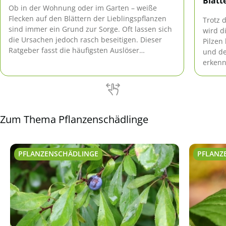
Blätt
Ob in der Wohnung oder im Garten – weiße
Flecken auf den Blättern der Lieblingspflanzen
Trotz 
sind immer ein Grund zur Sorge. Oft lassen sich
wird d
die Ursachen jedoch rasch beseitigen. Dieser
Pilzen
Ratgeber fasst die häufigsten Auslöser
und de
zusammen und gibt Tipps zur schnellen Hilfe.
erkenn
und au
Zum Thema Pflanzenschädlinge
PFLANZENSCHÄDLINGE
PFLANZ