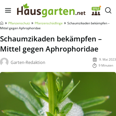
Hausgarten.net
»
»
»
Pflanzenschutz
Pflanzenschädlinge
Schaumzikaden bekämpfen –
Mittel gegen Aphrophoridae
Schaumzikaden bekämpfen –
Mittel gegen Aphrophoridae
9. Mai 2023
Garten-Redaktion
9 Minuten