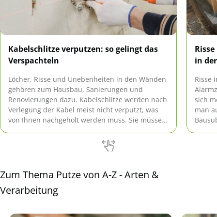
Kabelschlitze verputzen: so gelingt das
Risse
Verspachteln
in de
Löcher, Risse und Unebenheiten in den Wänden
Risse 
gehören zum Hausbau, Sanierungen und
Alarmz
Renovierungen dazu. Kabelschlitze werden nach
sich m
Verlegung der Kabel meist nicht verputzt, was
man au
von Ihnen nachgeholt werden muss. Sie müssen
Bausub
ausgebessert werden, um eine glatte
allerd
Oberflächenbeschaffenheit zu bieten.
Zum Thema Putze von A-Z - Arten &
Verarbeitung