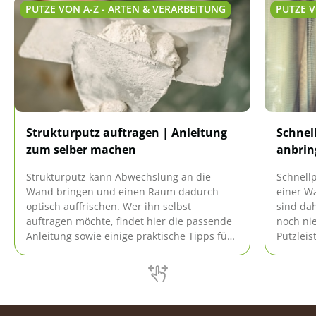
PUTZE VON A-Z - ARTEN & VERARBEITUNG
PUTZE V
Strukturputz auftragen | Anleitung
Schnel
zum selber machen
anbrin
Strukturputz kann Abwechslung an die
Schnell
Wand bringen und einen Raum dadurch
einer W
optisch auffrischen. Wer ihn selbst
sind dah
auftragen möchte, findet hier die passende
noch ni
Anleitung sowie einige praktische Tipps für
Putzleis
die Gestaltung.
Unebenh
eingese
sind, ve