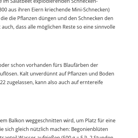
de im Salatbeet explodierenden Schnecken-
 300 aus ihren Eiern kriechende Mini-Schnecken)
, die die Pflanzen düngen und den Schnecken den
 auch, dass alle möglichen Reste so eine sinnvolle
oder schon vorhanden fürs Blaufärben der
uflösen. Kalt unverdünnt auf Pflanzen und Boden
522 zugelassen, kann also auch auf erntereife
dem Balkon weggeschnitten wird, um Platz für eine
sie sich gleich nützlich machen: Begonienblüten
anteil Wasser aufgießen (500 g = 5 l), 2 Stunden