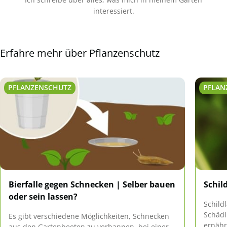
interessiert.
Erfahre mehr über Pflanzenschutz
PFLANZENSCHUTZ
PFLAN
Bierfalle gegen Schnecken | Selber bauen
Schil
oder sein lassen?
Schild
Schädl
Es gibt verschiedene Möglichkeiten, Schnecken
ernähr
aus den Gartenbeeten zu verbannen, bei einer