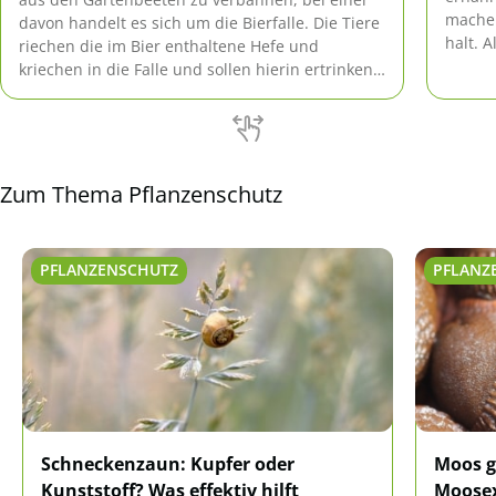
machen
davon handelt es sich um die Bierfalle. Die Tiere
halt. 
riechen die im Bier enthaltene Hefe und
mit we
kriechen in die Falle und sollen hierin ertrinken.
Zudem ist auch der im Bier enthaltene Alkohol
giftig.
Zum Thema Pflanzenschutz
PFLANZENSCHUTZ
PFLANZ
Schneckenzaun: Kupfer oder
Moos g
Kunststoff? Was effektiv hilft
Moosex