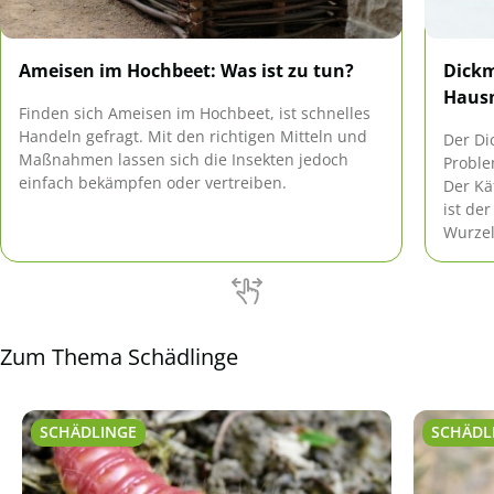
Ameisen im Hochbeet: Was ist zu tun?
Dickm
Hausm
Finden sich Ameisen im Hochbeet, ist schnelles
Handeln gefragt. Mit den richtigen Mitteln und
Der Di
Maßnahmen lassen sich die Insekten jedoch
Proble
einfach bekämpfen oder vertreiben.
Der Kä
ist de
Wurzel
zum Ab
Zum Thema Schädlinge
SCHÄDLINGE
SCHÄDL