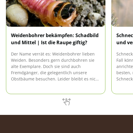
Weidenbohrer bekämpfen: Schadbild
Schnec
und Mittel | Ist die Raupe giftig?
und ve
Der Name verrät es: Weidenbohrer lieben
Schneck
Weiden. Besonders gern durchbohren sie
Fall kön
alte Exemplare. Doch sie sind auch
anricht
Fremdgänger, die gelegentlich unsere
besten, 
Obstbäume besuchen. Leider bleibt es nicht
Schneck
bei einem kurzen Abstecher. Sie bleiben
aussehen
jahrelang und vermehren sich fleißig. Ihre
man sie 
Raupen fressen riesige Löcher im Stamm.
Das endet traurig, denn der Baum stirbt
schließlich ab. Doch niemand muss ihn
kampflos hergeben.