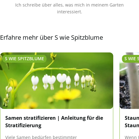
Ich schreibe über alles, was mich in meinem Garten
interessiert.
Erfahre mehr über S wie Spitzblume
S WIE SPITZBLUME
S WIE
Samen stratifizieren | Anleitung für die
Staun
Stratifizierung
Staun
Viele Samen bedürfen bestimmter
Wenn P