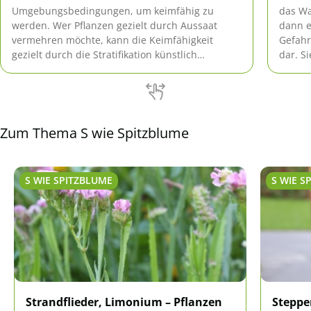
Umgebungsbedingungen, um keimfähig zu
das Wa
werden. Wer Pflanzen gezielt durch Aussaat
dann e
vermehren möchte, kann die Keimfähigkeit
Gefahr
gezielt durch die Stratifikation künstlich
dar. S
herbeiführen. Unsere Anleitung verrät Ihnen,
faulen
wie das geht.
Zum Thema S wie Spitzblume
S WIE SPITZBLUME
S WIE S
Strandflieder, Limonium – Pflanzen
Steppe