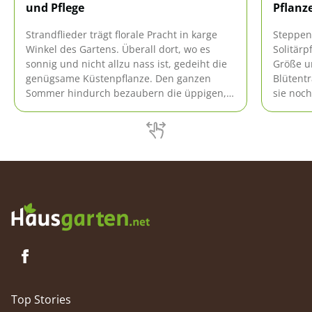
und Pflege
Pflanz
Strandflieder trägt florale Pracht in karge
Steppen
Winkel des Gartens. Überall dort, wo es
Solitärp
sonnig und nicht allzu nass ist, gedeiht die
Größe un
genügsame Küstenpflanze. Den ganzen
Blütent
Sommer hindurch bezaubern die üppigen,
sie noch
fliederfarbenen Blütenrispen. Worauf es
Samenka
beim Pflanzen und in der Pflege ankommt,
Steppen
bringt Ihnen eine präzise, verständliche
Hintergr
Anleitung nahe.
etwas ni
Top Stories