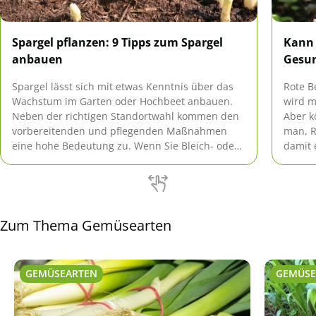
Spargel pflanzen: 9 Tipps zum Spargel
Kann 
anbauen
Gesun
Spargel lässt sich mit etwas Kenntnis über das
Rote B
Wachstum im Garten oder Hochbeet anbauen.
wird m
Neben der richtigen Standortwahl kommen den
Aber k
vorbereitenden und pflegenden Maßnahmen
man, R
eine hohe Bedeutung zu. Wenn Sie Bleich- oder
damit 
Grünspargel anbauen möchten, unterscheidet
hier.
sich die Vorgehensweise geringfügig.
Zum Thema Gemüsearten
GEMÜSEARTEN
GEMÜSE