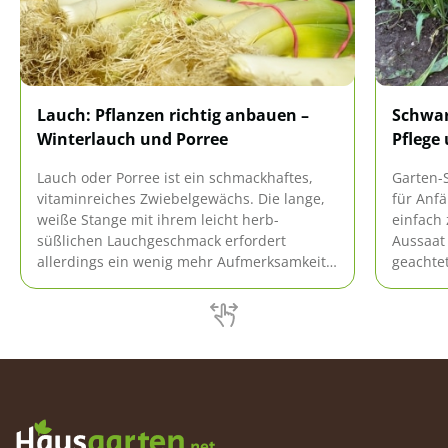
Lauch: Pflanzen richtig anbauen –
Schwar
Winterlauch und Porree
Pflege
Lauch oder Porree ist ein schmackhaftes,
Garten-
vitaminreiches Zwiebelgewächs. Die lange,
für Anfä
weiße Stange mit ihrem leicht herb-
einfach 
süßlichen Lauchgeschmack erfordert
Aussaat
allerdings ein wenig mehr Aufmerksamkeit,
geachtet
als pflanzen, düngen und gießen. Das
gelegt, 
charakteristische Weiß der Stangen
pflegel
entsteht, weil er unter der Erde liegt und
dessen E
keine Fotosynthese stattfinden kann. Lauch
Das wic
anbauen: so gehts!
hier.