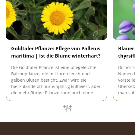
Goldtaler Pflanze: Pflege von Pallenis
Blauer
maritima | Ist die Blume winterhart?
thyrsif
Die Goldtaler Pflanze ist eine pflegeleichte
Dichoris
Balkonpflanze, die mit ihren leuchtend
Namen k
gelben Blüten besticht. Zwar wird sie
vorstel
hierzulande oft nur einjährig kultiviert, aber
Übersetz
die mehrjährige Pflanze kann auch ohne
man sofo
große Probleme überwintert werden.
violette
Früchte 
zylinde
knapp 2