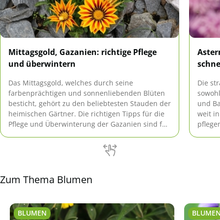
Mittagsgold, Gazanien: richtige Pflege
Aster
und überwintern
schne
Das Mittagsgold, welches durch seine
Die st
farbenprächtigen und sonnenliebenden Blüten
sowohl
besticht, gehört zu den beliebtesten Stauden der
und Ba
heimischen Gärtner. Die richtigen Tipps für die
weit i
Pflege und Überwinterung der Gazanien sind für
pflege
Sie hier zusammengestellt.
über d
bekann
Zum Thema Blumen
BLUMEN
BLUME