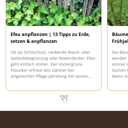
Efeu anpflanzen | 13 Tipps zu Erde,
Bäume 
setzen & anpflanzen
Frühja
Ob als Sichtschutz, rankende Wand- oder
Die Bäu
Geländebegrünung oder Bodendecker- Efeu
werden 
geht einfach immer. Der immergrüne
einmal 
Klassiker erfreut den Gärtner bei
Sachen B
artgerechter Pflege jahrelang mit seinen
Wann ist
zahlreichen Vorzügen. Damit das Gewächs
diese Ze
besonders gut gedeiht, sollte der Gärtner
gibt es h
diese Tipps berücksichtigen.