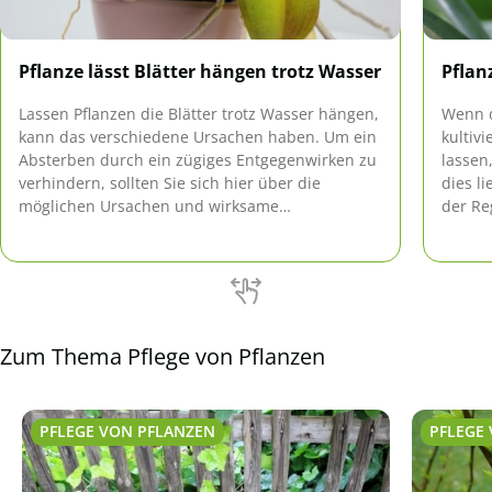
Pflanze lässt Blätter hängen trotz Wasser
Pflan
Lassen Pflanzen die Blätter trotz Wasser hängen,
Wenn d
kann das verschiedene Ursachen haben. Um ein
kultiv
Absterben durch ein zügiges Entgegenwirken zu
lassen
verhindern, sollten Sie sich hier über die
dies l
möglichen Ursachen und wirksame
der Re
Gegenmaßnahmen informieren.
überpr
erhole
wieder
Zum Thema Pflege von Pflanzen
PFLEGE VON PFLANZEN
PFLEGE