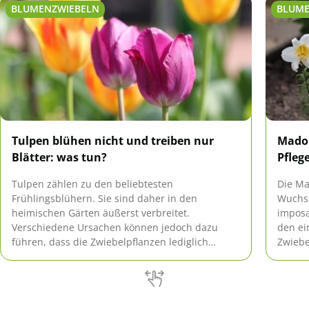
BLUMENZWIEBELN
BLUME
Tulpen blühen nicht und treiben nur
Madon
Blätter: was tun?
Pfleg
Tulpen zählen zu den beliebtesten
Die Ma
Frühlingsblühern. Sie sind daher in den
Wuchs
heimischen Gärten äußerst verbreitet.
imposa
Verschiedene Ursachen können jedoch dazu
den ei
führen, dass die Zwiebelpflanzen lediglich
Zwiebe
Blätter und keine Blüten ausbilden. Was in
eindru
diesem Fall zu tun ist, erfahren Sie hier.
übersi