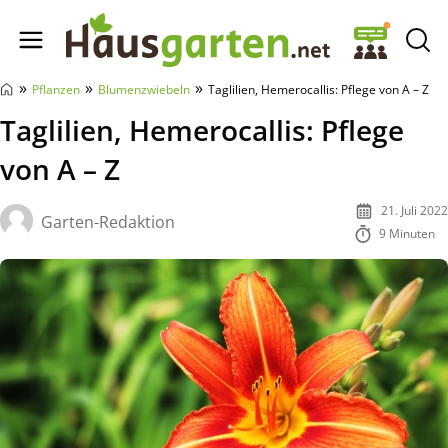
Hausgarten.net
»
»
»
Pflanzen
Blumenzwiebeln
Taglilien, Hemerocallis: Pflege von A – Z
Taglilien, Hemerocallis: Pflege
von A – Z
21. Juli 2022
Garten-Redaktion
9 Minuten