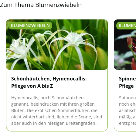
Zum Thema Blumenzwiebeln
BLUMENZWIEBELN
BLUMEN
Schönhäutchen, Hymenocallis:
Spinnen
Pflege von A bis Z
Pflege
Hymenocallis, auch Schönhäutchen
Spinnen
genannt, beeindrucken mit ihren großen
noch ehe
Blüten. Die exotischen Sommerblüher, die
asiatisc
nicht winterhart sind, lieben die Sonne, sind
mäßig a
aber auch in den hiesigen Breitengraden
entspre
leicht zu kultivieren, da sie in der Pflege
überwin
einfach sind. Wir verraten das Wie.