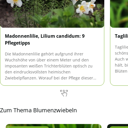
Madonnenlilie, Lilium candidum: 9
Tagli
Pflegetipps
Taglil
schöns
Die Madonnenlilie gehört aufgrund ihrer
Auch w
Wuchshöhe von über einem Meter und den
hält, 
imposanten weißen Trichterblüten optisch zu
Blüten
den eindrucksvollsten heimischen
Dazu p
Zwiebelpflanzen. Worauf bei der Pflege dieser
erdenk
eindrucksvollen Blume zu achten ist, ist in 9
übersichtlichen Pflegetipps zusammengefasst.
Zum Thema Blumenzwiebeln