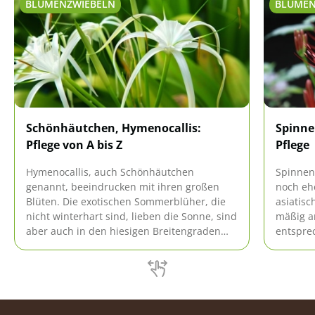
BLUMENZWIEBELN
BLUMEN
Schönhäutchen, Hymenocallis:
Spinnen
Pflege von A bis Z
Pflege
Hymenocallis, auch Schönhäutchen
Spinnen
genannt, beeindrucken mit ihren großen
noch ehe
Blüten. Die exotischen Sommerblüher, die
asiatisc
nicht winterhart sind, lieben die Sonne, sind
mäßig a
aber auch in den hiesigen Breitengraden
entspre
leicht zu kultivieren, da sie in der Pflege
überwin
einfach sind. Wir verraten das Wie.